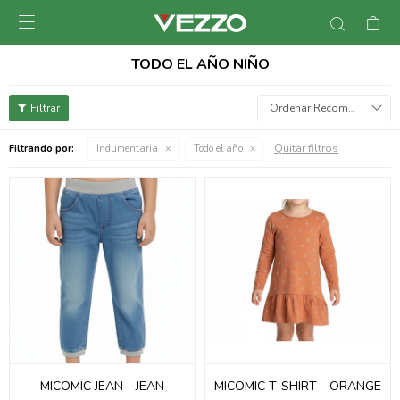

TODO EL AÑO NIÑO
Recomendados
Quitar filtros
Filtrando por:
Indumentaria
Todo el año
MICOMIC JEAN - JEAN
MICOMIC T-SHIRT - ORANGE