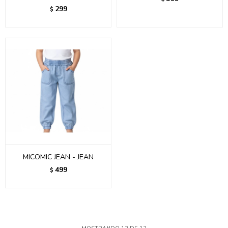
299
$
MICOMIC JEAN - JEAN
499
$