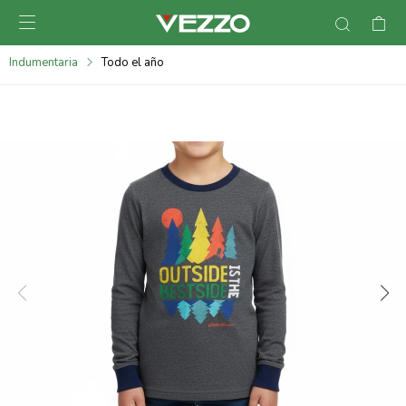

095900378
Indumentaria
Todo el año
095900365
095900383
095305135
095271242
095900355
095900340
095900372
095101429
095277079