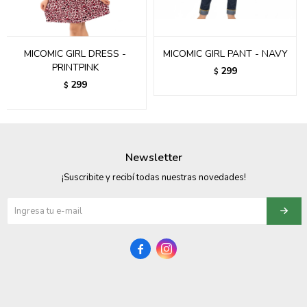
095900358
095409228
MICOMIC GIRL DRESS -
MICOMIC GIRL PANT - NAVY
PRINTPINK
299
$
095900359
299
$
095101550
095900383
Newsletter
095900383
¡Suscribite y recibí todas nuestras novedades!
095900354

