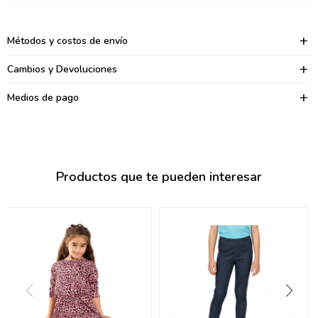
095900374
095900376
Métodos y costos de envío
097080133
Cambios y Devoluciones
096433997
Medios de pago
095101509
097541983
Productos que te pueden interesar
094841050
095660015
095900341
097053671
095272924