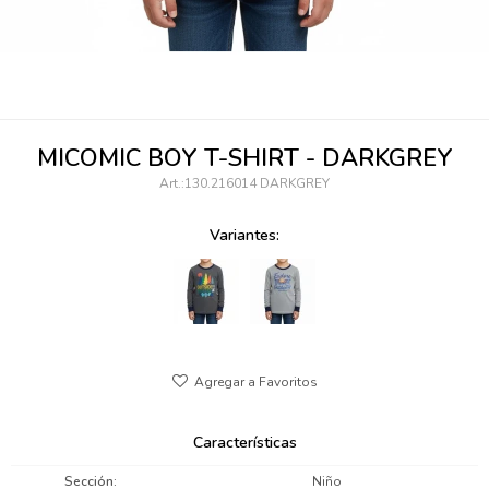
095900346
094499984
097538242
MICOMIC BOY T-SHIRT - DARKGREY
095102131
130.216014 DARKGREY
095900371
Variantes:
095900382
095900344
094499894
095900361
Características
095900369
Sección
Niño