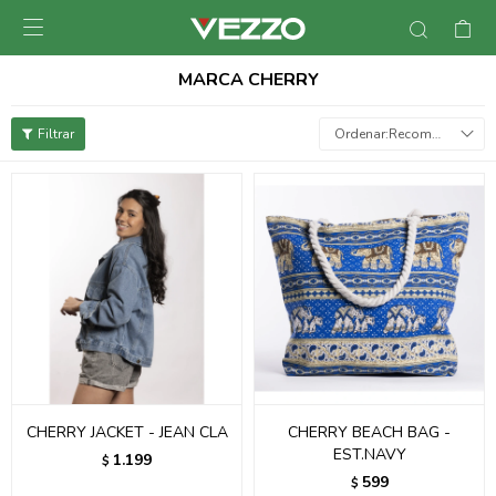

MARCA CHERRY
Recomendados
CHERRY JACKET - JEAN CLA
CHERRY BEACH BAG -
EST.NAVY
1.199
$
599
$