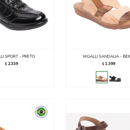
LLI SPORT - PRETO
M.GALLI SANDALIA - BEI
2.339
1.399
$
$