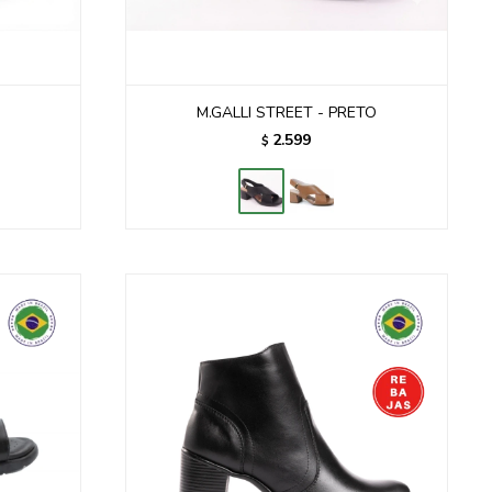
M.GALLI STREET - PRETO
2.599
$