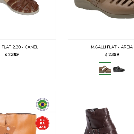
I FLAT 2.20 - CAMEL
M.GALLI FLAT - AREIA
2.399
2.399
$
$