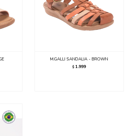
GE
M.GALLI SANDALIA - BROWN
1.999
$