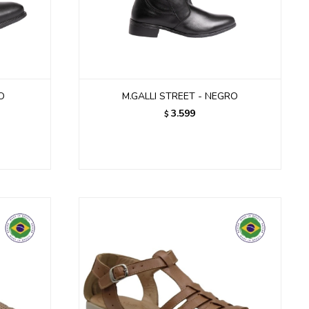
O
M.GALLI STREET - NEGRO
3.599
$