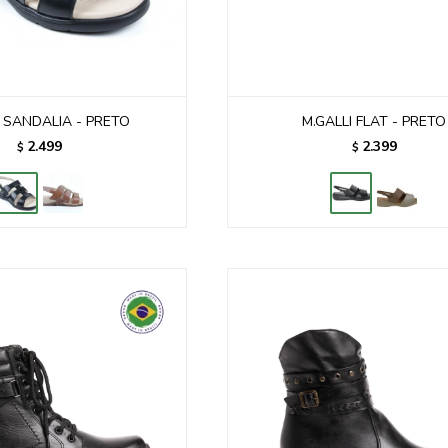
I SANDALIA - PRETO
M.GALLI FLAT - PRETO
2.499
2.399
$
$