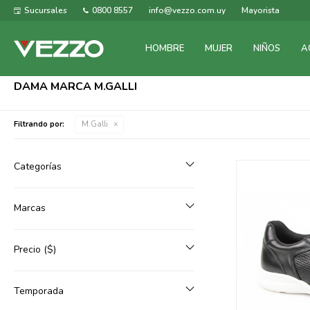
Sucursales
0800 8557
info@vezzo.com.uy
Mayorista
HOMBRE
MUJER
NIÑOS
A
DAMA MARCA M.GALLI
Filtrando por:
M.Galli
Categorías
Marcas
Precio
($)
Temporada