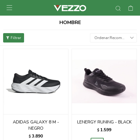

HOMBRE
Recomendados
ADIDAS GALAXY 8 M -
LENERGY RUNING - BLACK
NEGRO
1.599
$
3.890
$