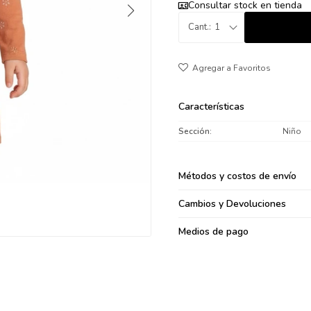
Consultar stock en tienda
095900371
1
095900382
095900344
094499894
095900361
095900369
Características
095900374
Sección
Niño
095900376
097080133
Métodos y costos de envío
096433997
095101509
Cambios y Devoluciones
097541983
Medios de pago
094841050
095660015
095900341
097053671
095272924