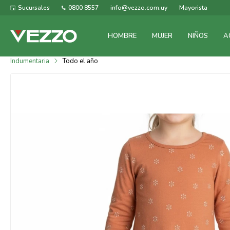
Sucursales
0800 8557
info@vezzo.com.uy
Mayorista
HOMBRE
MUJER
NIÑOS
A
Indumentaria
Todo el año