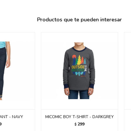
095900358
095409228
Productos que te pueden interesar
095900359
095101550
095900383
095900383
095900354
PANT - NAVY
MICOMIC BOY T-SHIRT - DARKGREY
9
299
$