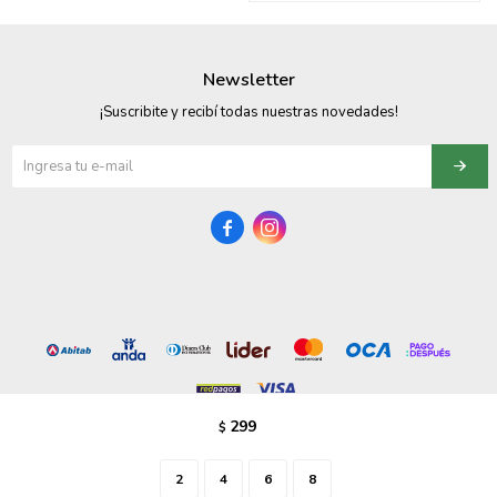
095900358
Newsletter
095409228
¡Suscribite y recibí todas nuestras novedades!
095900359
095101550
095900383


095900383
095900354
299
$
© Copyright 2026 / Vezzo Calzados
2
4
6
8