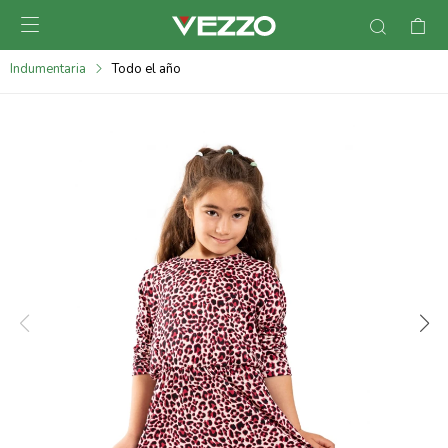

095900378
Indumentaria
Todo el año
095900365
095900383
095305135
095271242
095900355
095900340
095900372
095101429
095277079