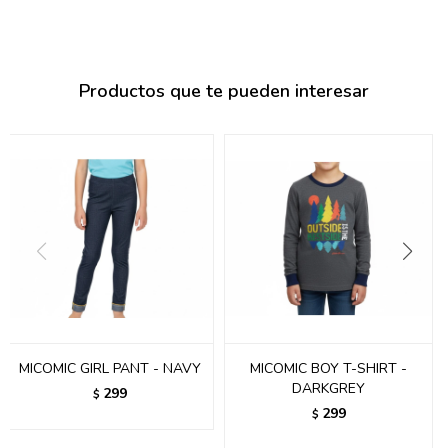
095900374
095900376
Productos que te pueden interesar
097080133
096433997
095101509
097541983
094841050
095660015
095900341
MICOMIC GIRL PANT - NAVY
MICOMIC BOY T-SHIRT -
DARKGREY
097053671
299
$
299
$
095272924