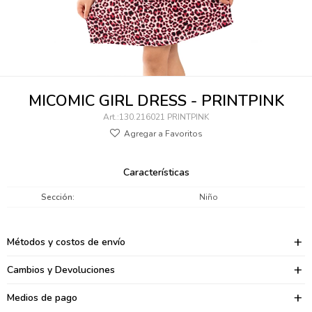
095900346
094499984
097538242
MICOMIC GIRL DRESS - PRINTPINK
095102131
130.216021 PRINTPINK
095900371
095900382
Características
095900344
Sección
Niño
094499894
Métodos y costos de envío
095900361
Cambios y Devoluciones
095900369
Medios de pago