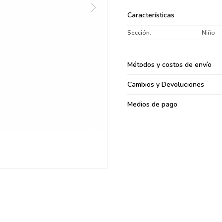
095900371
Características
095900382
Sección
Niño
095900344
094499894
095900361
Métodos y costos de envío
095900369
Cambios y Devoluciones
095900374
095900376
Medios de pago
097080133
096433997
095101509
097541983
094841050
095660015
095900341
097053671
095272924