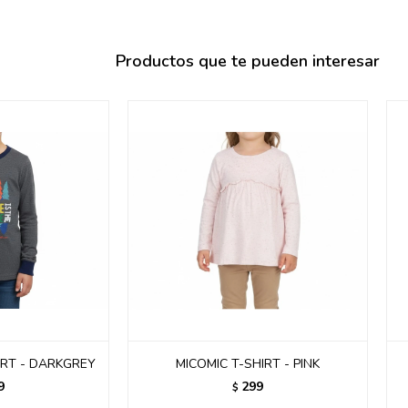
095900358
095409228
Productos que te pueden interesar
095900359
095101550
095900383
095900383
095900354
IRT - DARKGREY
MICOMIC T-SHIRT - PINK
9
299
$