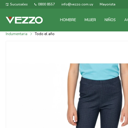
Sucursales
0800 8557
info@vezzo.com.uy
Mayorista
HOMBRE
MUJER
NIÑOS
A
Indumentaria
Todo el año