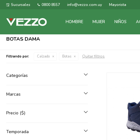
Sucursales
0800 8557
info@vezzo.com.uy
Mayorista
HOMBRE
MUJER
NIÑOS
A
BOTAS DAMA
Quitar filtros
Filtrando por:
Calzado
Botas
Categorías
Marcas
Precio
($)
Temporada