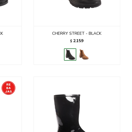
CK
CHERRY STREET - BLACK
2.159
$