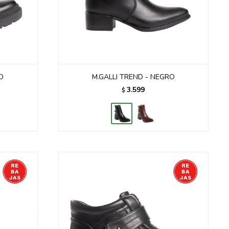
O
M.GALLI TREND - NEGRO
3.599
$