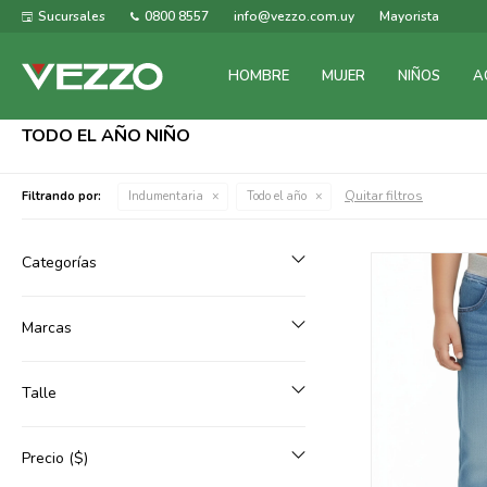
Sucursales
0800 8557
info@vezzo.com.uy
Mayorista
HOMBRE
MUJER
NIÑOS
A
TODO EL AÑO NIÑO
Quitar filtros
Filtrando por:
Indumentaria
Todo el año
Categorías
Marcas
Talle
Precio
($)