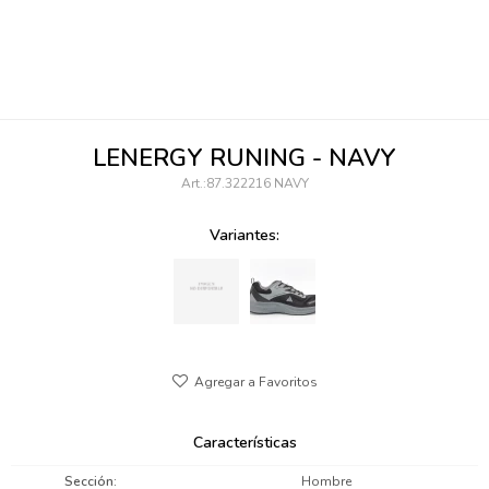
095900346
094499984
097538242
LENERGY RUNING - NAVY
095102131
87.322216 NAVY
095900371
Variantes:
095900382
095900344
094499894
095900361
Características
095900369
Sección
Hombre