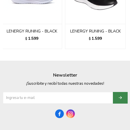
095900358
095409228
LENERGY RUNING - BLACK
LENERGY RUNING - BLACK
095900359
1.599
1.599
$
$
095101550
095900383
095900383
Newsletter
095900354
¡Suscribite y recibí todas nuestras novedades!

