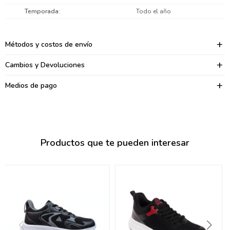
095900374
Temporada
Todo el año
095900376
Métodos y costos de envío
097080133
Cambios y Devoluciones
096433997
Medios de pago
095101509
097541983
094841050
Productos que te pueden interesar
095660015
095900341
097053671
095272924