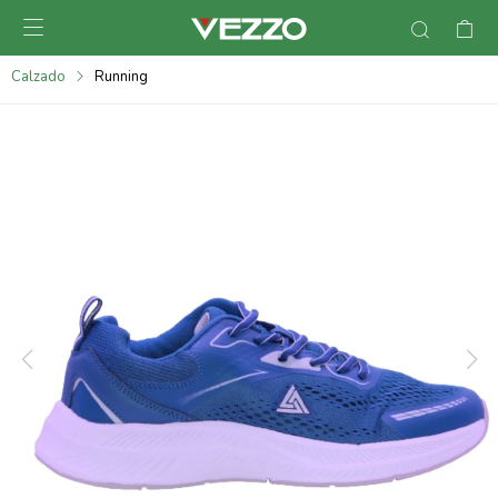

095900378
Calzado
Running
095900365
095900383
095305135
095271242
095900355
095900340
095900372
095101429
095277079