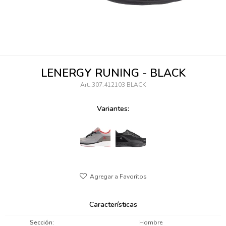
095900346
094499984
097538242
LENERGY RUNING - BLACK
095102131
307.412103 BLACK
095900371
Variantes:
095900382
095900344
094499894
095900361
Características
095900369
Sección
Hombre