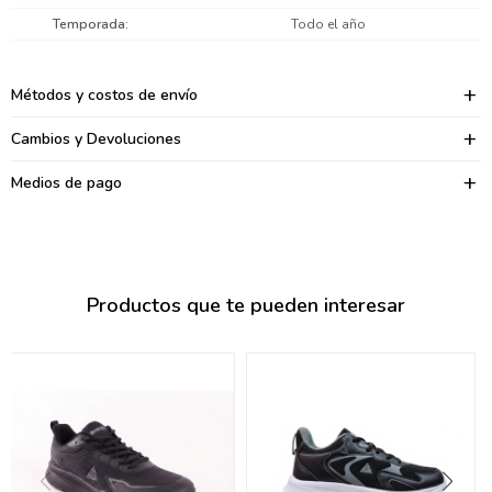
095900374
Temporada
Todo el año
095900376
Métodos y costos de envío
097080133
Cambios y Devoluciones
096433997
Medios de pago
095101509
097541983
094841050
Productos que te pueden interesar
095660015
095900341
097053671
095272924