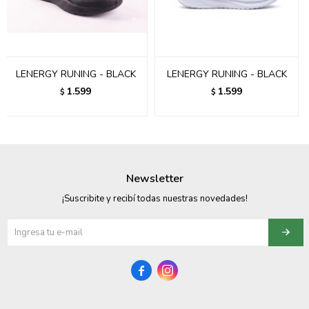
095900358
095409228
LENERGY RUNING - BLACK
LENERGY RUNING - BLACK
095900359
1.599
1.599
$
$
095101550
095900383
095900383
Newsletter
095900354
¡Suscribite y recibí todas nuestras novedades!

