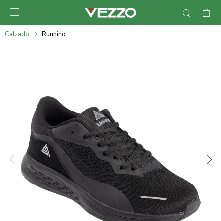

095900378
Calzado
Running
095900365
095900383
095305135
095271242
095900355
095900340
095900372
095101429
095277079