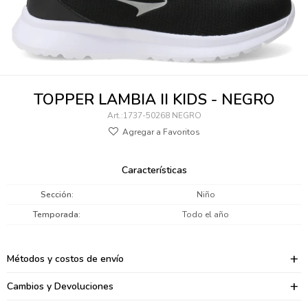
095900346
094499984
097538242
TOPPER LAMBIA II KIDS - NEGRO
095102131
1737-50268 NEGRO
095900371
095900382
Características
095900344
Sección
Niño
Temporada
Todo el año
094499894
095900361
Métodos y costos de envío
095900369
Cambios y Devoluciones