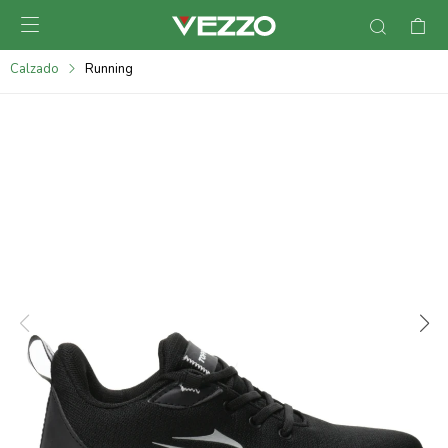

095900378
Calzado
Running
095900365
095900383
095305135
095271242
095900355
095900340
095900372
095101429
095277079