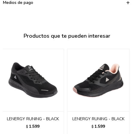
095900374
Medios de pago
095900376
097080133
Productos que te pueden interesar
096433997
095101509
097541983
094841050
095660015
095900341
097053671
LENERGY RUNING - BLACK
LENERGY RUNING - BLACK
1.599
1.599
$
$
095272924