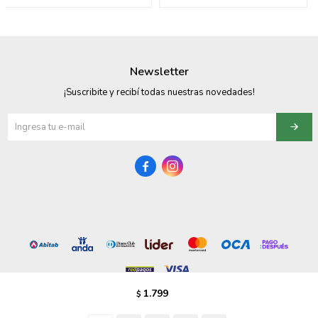
095900358
095409228
Newsletter
095900359
¡Suscribite y recibí todas nuestras novedades!
095101550
095900383


095900383
095900354
1.799
$
© Copyright 2026 / Vezzo Calzados