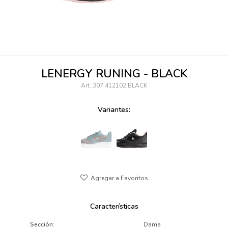
095900346
094499984
097538242
LENERGY RUNING - BLACK
095102131
307.412102 BLACK
095900371
Variantes:
095900382
095900344
094499894
095900361
Características
095900369
Sección
Dama