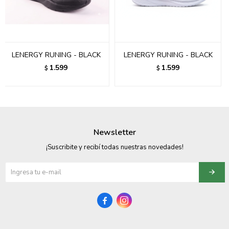
095900358
095409228
LENERGY RUNING - BLACK
LENERGY RUNING - BLACK
095900359
1.599
1.599
$
$
095101550
095900383
095900383
Newsletter
095900354
¡Suscribite y recibí todas nuestras novedades!

