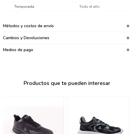
095900374
Temporada
Todo el año
095900376
Métodos y costos de envío
097080133
Cambios y Devoluciones
096433997
Medios de pago
095101509
097541983
094841050
Productos que te pueden interesar
095660015
095900341
097053671
095272924