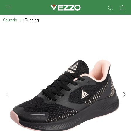

095900378
Calzado
Running
095900365
095900383
095305135
095271242
095900355
095900340
095900372
095101429
095277079