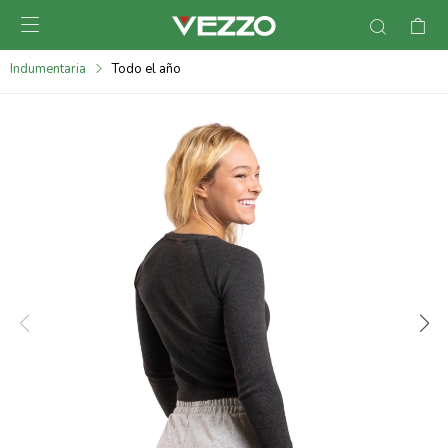

095900378
Indumentaria
Todo el año
095900365
095900383
095305135
095271242
095900355
095900340
095900372
095101429
095277079