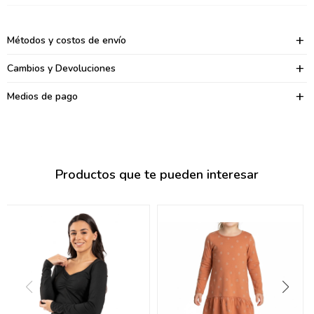
095900374
095900376
Métodos y costos de envío
097080133
Cambios y Devoluciones
096433997
Medios de pago
095101509
097541983
Productos que te pueden interesar
094841050
095660015
095900341
097053671
095272924