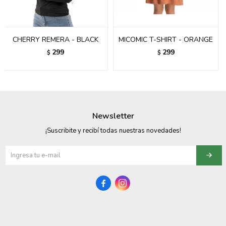
095900358
095409228
CHERRY REMERA - BLACK
MICOMIC T-SHIRT - ORANGE
299
299
$
$
095900359
095101550
095900383
Newsletter
095900383
¡Suscribite y recibí todas nuestras novedades!
095900354

