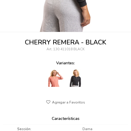
095900346
094499984
097538242
CHERRY REMERA - BLACK
095102131
130.411018 BLACK
095900371
Variantes:
095900382
095900344
094499894
095900361
Características
095900369
Sección
Dama