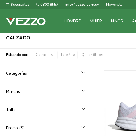
Sucursales
0800 8557
info@vezzo.com.uy
Mayorista
HOMBRE
MUJER
NIÑOS
A
CALZADO
Quitar filtros
Filtrando por:
Calzado
Talle 9
Categorías
Marcas
Talle
Precio
($)