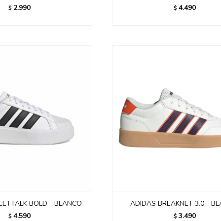
2.990
4.490
$
$
EETTALK BOLD - BLANCO
ADIDAS BREAKNET 3.0 - B
4.590
3.490
$
$