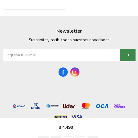
095900358
095409228
Newsletter
095900359
¡Suscribite y recibí todas nuestras novedades!
095101550
095900383


095900383
095900354
4.490
$
© Copyright 2026 / Vezzo Calzados