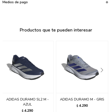
095900374
Medios de pago
095900376
097080133
Productos que te pueden interesar
096433997
095101509
097541983
094841050
095660015
095900341
097053671
ADIDAS DURAMO SL2 M -
ADIDAS DURAMO M - GRIS
AZUL
4.290
$
095272924
4.290
$