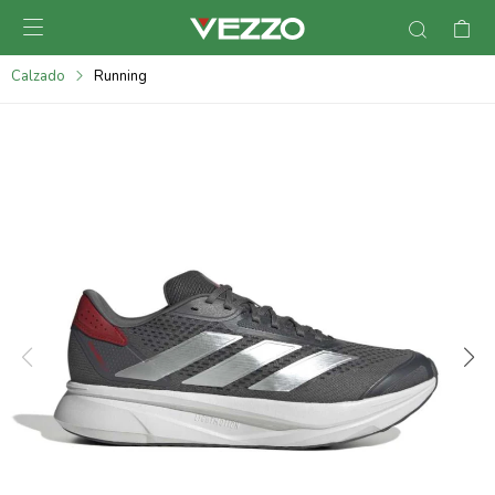

095900378
Calzado
Running
095900365
095900383
095305135
095271242
095900355
095900340
095900372
095101429
095277079