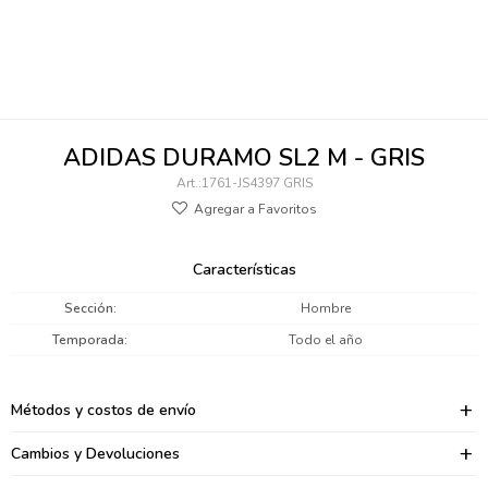
095900346
094499984
097538242
ADIDAS DURAMO SL2 M - GRIS
095102131
1761-JS4397 GRIS
095900371
095900382
Características
095900344
Sección
Hombre
Temporada
Todo el año
094499894
095900361
Métodos y costos de envío
095900369
Cambios y Devoluciones