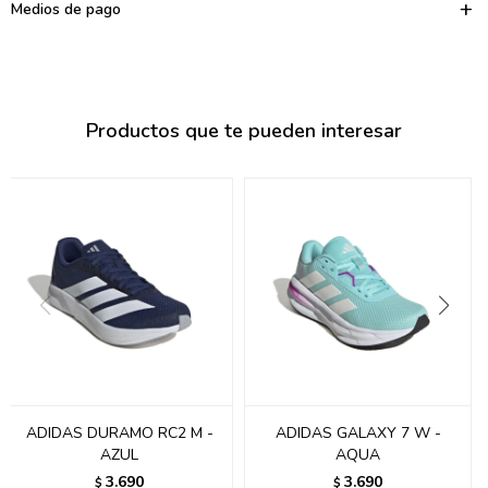
095900374
Medios de pago
095900376
097080133
Productos que te pueden interesar
096433997
095101509
097541983
094841050
095660015
095900341
097053671
ADIDAS DURAMO RC2 M -
ADIDAS GALAXY 7 W -
AZUL
AQUA
095272924
3.690
3.690
$
$