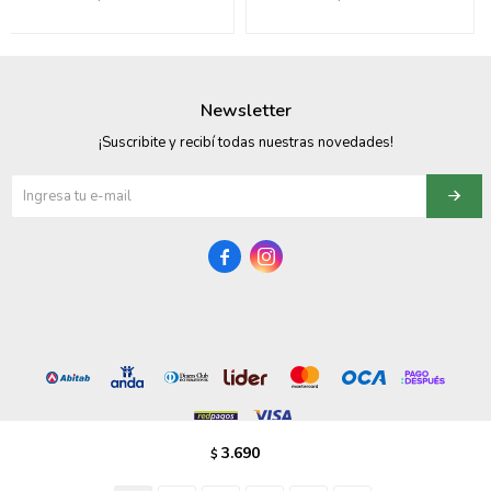
095900358
095409228
Newsletter
095900359
¡Suscribite y recibí todas nuestras novedades!
095101550
095900383


095900383
095900354
3.690
$
© Copyright 2026 / Vezzo Calzados