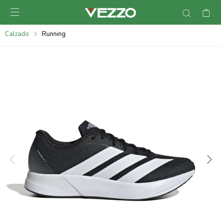

095900378
Calzado
Running
095900365
095900383
095305135
095271242
095900355
095900340
095900372
095101429
095277079