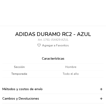
095900346
094499984
097538242
ADIDAS DURAMO RC2 - AZUL
095102131
1761-JS4429 AZUL
095900371
095900382
Características
095900344
Sección
Hombre
Temporada
Todo el año
094499894
095900361
Métodos y costos de envío
095900369
Cambios y Devoluciones