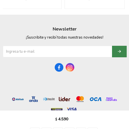
095900358
095409228
Newsletter
095900359
¡Suscribite y recibí todas nuestras novedades!
095101550
095900383


095900383
095900354
4.590
$
© Copyright 2026 / Vezzo Calzados