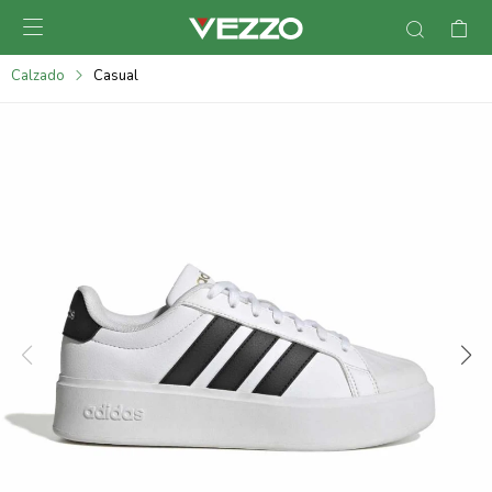

095900378
Calzado
Casual
095900365
095900383
095305135
095271242
095900355
095900340
095900372
095101429
095277079