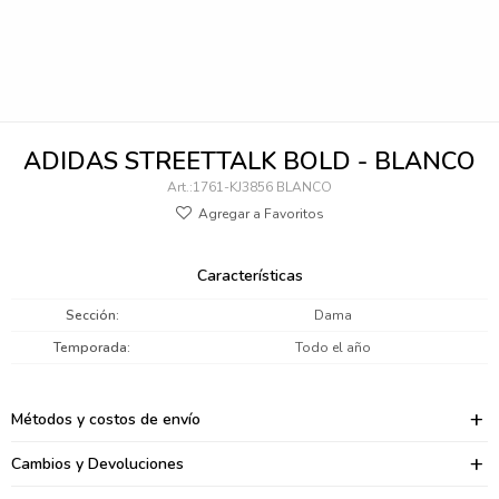
095900346
094499984
097538242
ADIDAS STREETTALK BOLD - BLANCO
095102131
1761-KJ3856 BLANCO
095900371
095900382
Características
095900344
Sección
Dama
Temporada
Todo el año
094499894
095900361
Métodos y costos de envío
095900369
Cambios y Devoluciones