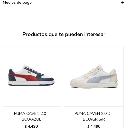
095900374
Medios de pago
095900376
097080133
Productos que te pueden interesar
096433997
095101509
097541983
094841050
095660015
095900341
097053671
PUMA CAVEN 2.0 -
PUMA CAVEN 2.0 D -
BCO/AZUL
BCO/GRIS/R
095272924
4.490
4.490
$
$