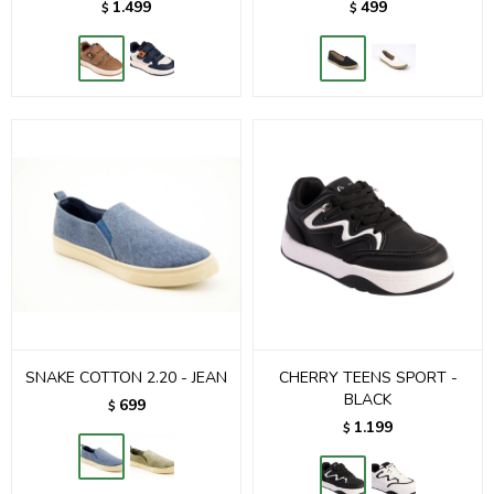
1.499
499
$
$
SNAKE COTTON 2.20 - JEAN
CHERRY TEENS SPORT -
BLACK
699
$
1.199
$