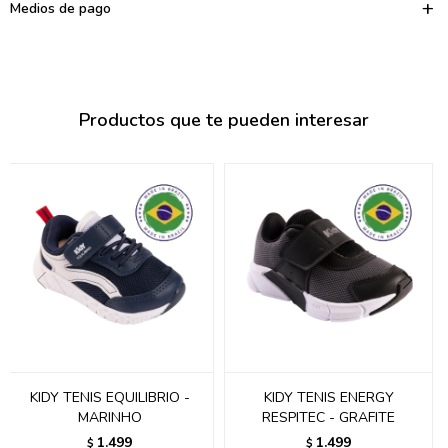
095900374
Medios de pago
095900376
097080133
Productos que te pueden interesar
096433997
095101509
097541983
094841050
095660015
095900341
097053671
KIDY TENIS EQUILIBRIO -
KIDY TENIS ENERGY
MARINHO
RESPITEC - GRAFITE
095272924
1.499
1.499
$
$