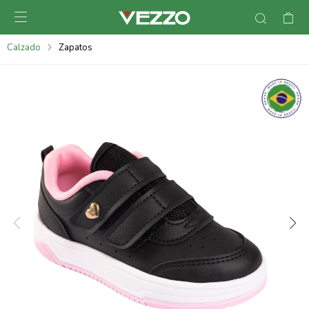

095900378
Calzado
Zapatos
095900365
095900383
095305135
095271242
095900355
095900340
095900372
095101429
095277079