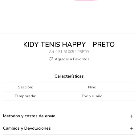
095900346
094499984
097538242
KIDY TENIS HAPPY - PRETO
095102131
181.610054 PRETO
095900371
095900382
Características
095900344
Sección
Niño
Temporada
Todo el año
094499894
095900361
Métodos y costos de envío
095900369
Cambios y Devoluciones