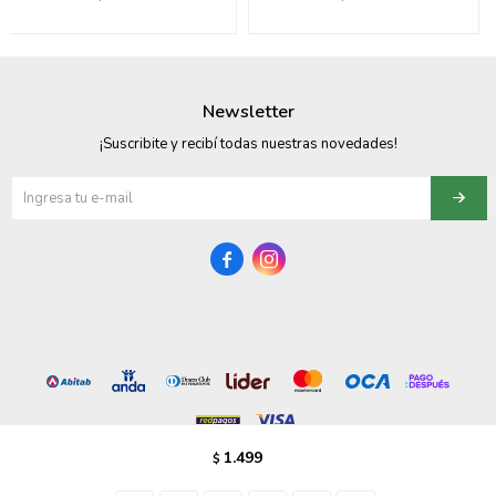
095900358
095409228
Newsletter
095900359
¡Suscribite y recibí todas nuestras novedades!
095101550
095900383


095900383
095900354
1.499
$
© Copyright 2026 / Vezzo Calzados