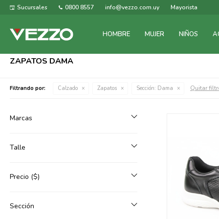
Sucursales
0800 8557
info@vezzo.com.uy
Mayorista
HOMBRE
MUJER
NIÑOS
A
ZAPATOS DAMA
Quitar filt
Filtrando por:
Calzado
Zapatos
Sección:
Dama
Marcas
Talle
Precio
($)
Sección