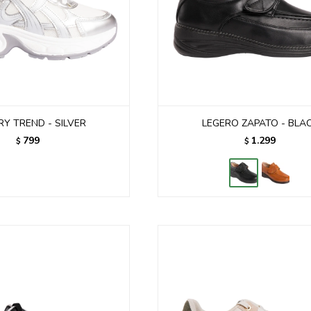
RY TREND - SILVER
LEGERO ZAPATO - BLA
799
1.299
$
$