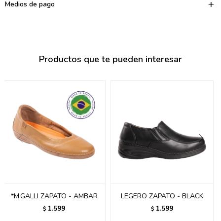
095900374
Medios de pago
095900376
097080133
Productos que te pueden interesar
096433997
095101509
097541983
094841050
095660015
095900341
097053671
*M.GALLI ZAPATO - AMBAR
LEGERO ZAPATO - BLACK
1.599
1.599
$
$
095272924