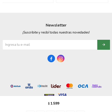
095900358
095409228
Newsletter
095900359
¡Suscribite y recibí todas nuestras novedades!
095101550
095900383


095900383
095900354
1.599
$
© Copyright 2026 / Vezzo Calzados