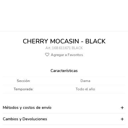
095900346
094499984
097538242
CHERRY MOCASIN - BLACK
095102131
168.611671 BLACK
095900371
095900382
Características
095900344
Sección
Dama
Temporada
Todo el año
094499894
095900361
Métodos y costos de envío
095900369
Cambios y Devoluciones