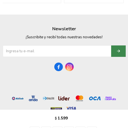
095900358
095409228
Newsletter
095900359
¡Suscribite y recibí todas nuestras novedades!
095101550
095900383


095900383
095900354
1.599
$
© Copyright 2026 / Vezzo Calzados