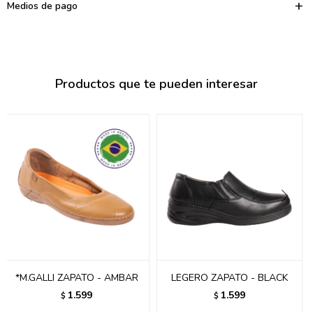
095900374
Medios de pago
095900376
097080133
Productos que te pueden interesar
096433997
095101509
097541983
094841050
095660015
095900341
097053671
*M.GALLI ZAPATO - AMBAR
LEGERO ZAPATO - BLACK
1.599
1.599
$
$
095272924