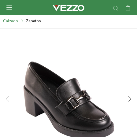

095900378
Calzado
Zapatos
095900365
095900383
095305135
095271242
095900355
095900340
095900372
095101429
095277079