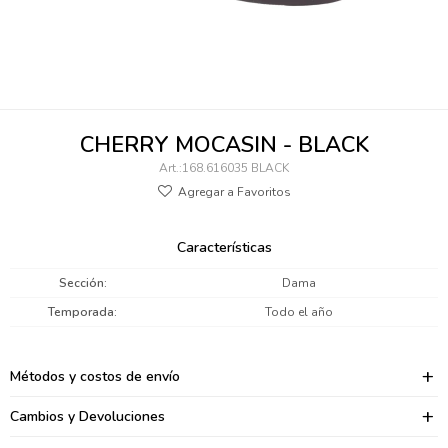
095900346
094499984
097538242
CHERRY MOCASIN - BLACK
095102131
168.616035 BLACK
095900371
095900382
Características
095900344
Sección
Dama
Temporada
Todo el año
094499894
095900361
Métodos y costos de envío
095900369
Cambios y Devoluciones