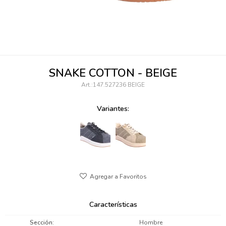
095900346
094499984
097538242
SNAKE COTTON - BEIGE
095102131
147.527236 BEIGE
095900371
Variantes:
095900382
095900344
094499894
095900361
Características
095900369
Sección
Hombre