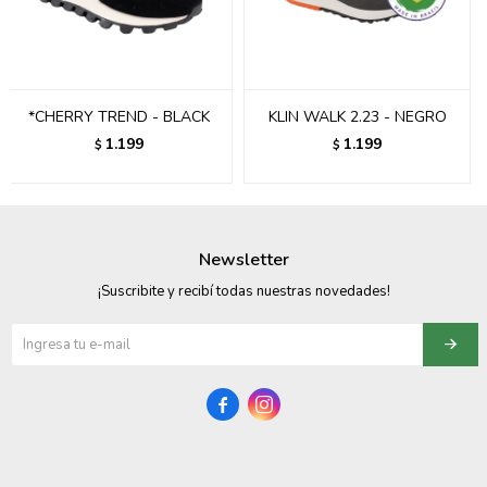
095900358
095409228
*CHERRY TREND - BLACK
KLIN WALK 2.23 - NEGRO
095900359
1.199
1.199
$
$
095101550
095900383
Newsletter
095900383
¡Suscribite y recibí todas nuestras novedades!
095900354

