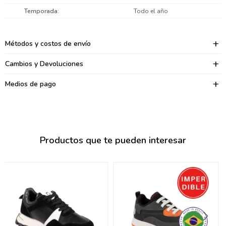
095900374
Temporada
Todo el año
095900376
Métodos y costos de envío
097080133
Cambios y Devoluciones
096433997
Medios de pago
095101509
097541983
094841050
Productos que te pueden interesar
095660015
095900341
097053671
095272924