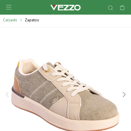

095900378
Calzado
Zapatos
095900365
095900383
095305135
095271242
095900355
095900340
095900372
095101429
095277079