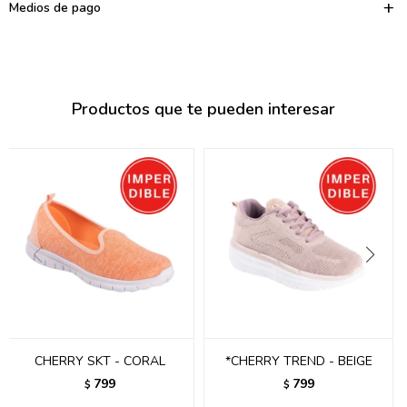
095900374
Medios de pago
095900376
097080133
Productos que te pueden interesar
096433997
095101509
097541983
094841050
095660015
095900341
097053671
CHERRY SKT - CORAL
*CHERRY TREND - BEIGE
799
799
$
$
095272924