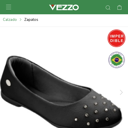

095900378
Calzado
Zapatos
095900365
095900383
095305135
095271242
095900355
095900340
095900372
095101429
095277079