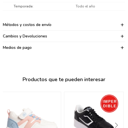
095900374
Temporada
Todo el año
095900376
Métodos y costos de envío
097080133
Cambios y Devoluciones
096433997
Medios de pago
095101509
097541983
094841050
Productos que te pueden interesar
095660015
095900341
097053671
095272924