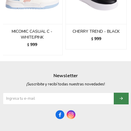
095900358
095409228
MICOMIC CASUAL C -
CHERRY TREND - BLACK
095900359
WHITE/PINK
999
$
999
$
095101550
095900383
095900383
Newsletter
095900354
¡Suscribite y recibí todas nuestras novedades!

