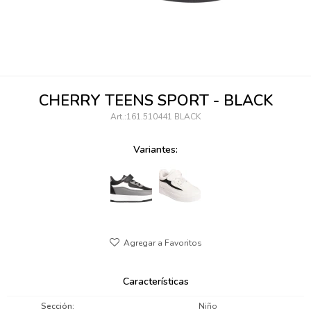
095900346
094499984
097538242
CHERRY TEENS SPORT - BLACK
095102131
161.510441 BLACK
095900371
Variantes:
095900382
095900344
094499894
095900361
Características
095900369
Sección
Niño