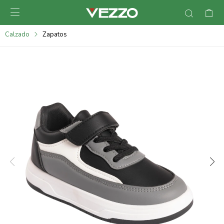

095900378
Calzado
Zapatos
095900365
095900383
095305135
095271242
095900355
095900340
095900372
095101429
095277079