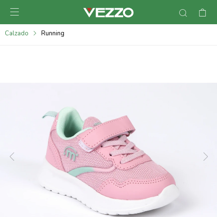

095900378
Calzado
Running
095900365
095900383
095305135
095271242
095900355
095900340
095900372
095101429
095277079