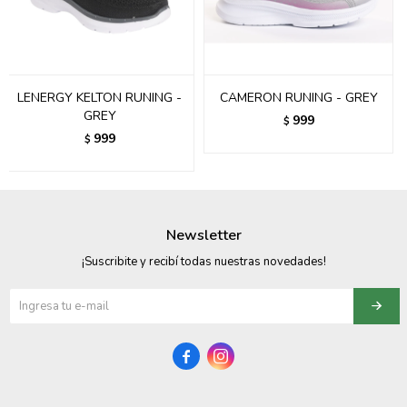
095900358
095409228
LENERGY KELTON RUNING -
CAMERON RUNING - GREY
095900359
GREY
999
$
999
$
095101550
095900383
095900383
Newsletter
095900354
¡Suscribite y recibí todas nuestras novedades!

