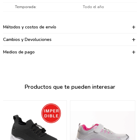
095900374
Temporada
Todo el año
095900376
Métodos y costos de envío
097080133
Cambios y Devoluciones
096433997
Medios de pago
095101509
097541983
094841050
Productos que te pueden interesar
095660015
095900341
097053671
095272924