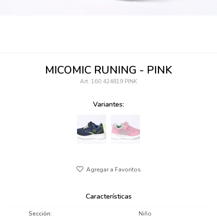
095900346
094499984
097538242
MICOMIC RUNING - PINK
095102131
160.424819 PINK
095900371
Variantes:
095900382
095900344
094499894
095900361
Características
095900369
Sección
Niño