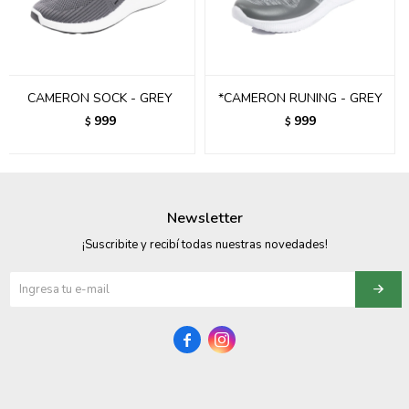
095900358
095409228
CAMERON SOCK - GREY
*CAMERON RUNING - GREY
095900359
999
999
$
$
095101550
095900383
Newsletter
095900383
¡Suscribite y recibí todas nuestras novedades!
095900354

