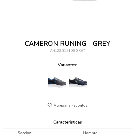
095900346
094499984
097538242
CAMERON RUNING - GREY
095102131
22.312106 GREY
095900371
Variantes:
095900382
095900344
094499894
095900361
Características
095900369
Sección
Hombre