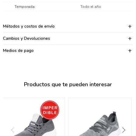
095900374
Temporada
Todo el año
095900376
Métodos y costos de envío
097080133
Cambios y Devoluciones
096433997
Medios de pago
095101509
097541983
094841050
Productos que te pueden interesar
095660015
095900341
097053671
095272924