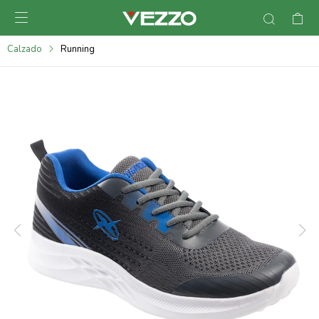

095900378
Calzado
Running
095900365
095900383
095305135
095271242
095900355
095900340
095900372
095101429
095277079