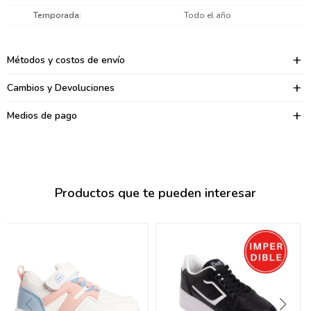
095900374
Temporada
Todo el año
095900376
Métodos y costos de envío
097080133
Cambios y Devoluciones
096433997
Medios de pago
095101509
097541983
094841050
Productos que te pueden interesar
095660015
095900341
097053671
095272924