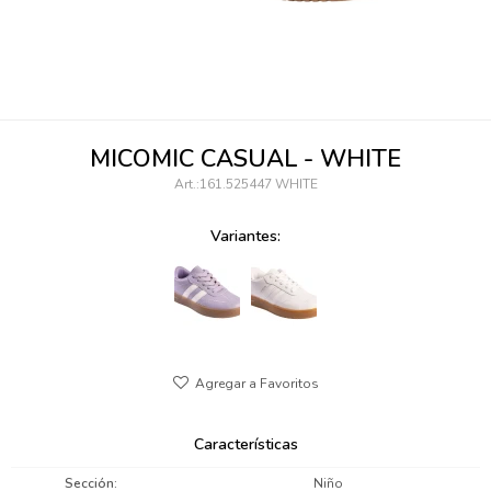
095900346
094499984
097538242
MICOMIC CASUAL - WHITE
095102131
161.525447 WHITE
095900371
Variantes:
095900382
095900344
094499894
095900361
Características
095900369
Sección
Niño