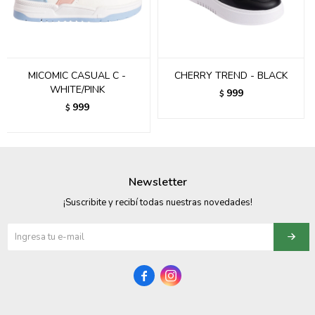
095900358
095409228
MICOMIC CASUAL C -
CHERRY TREND - BLACK
095900359
WHITE/PINK
999
$
999
$
095101550
095900383
095900383
Newsletter
095900354
¡Suscribite y recibí todas nuestras novedades!

