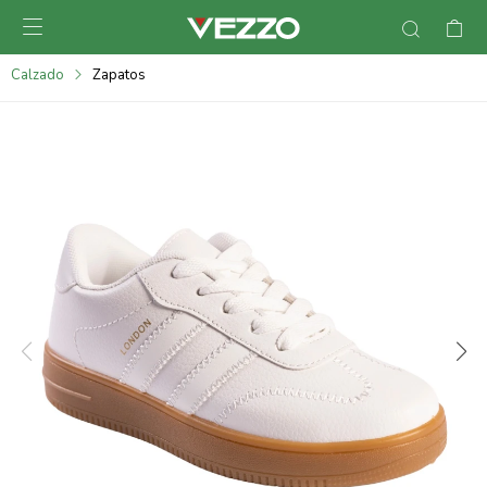

095900378
Calzado
Zapatos
095900365
095900383
095305135
095271242
095900355
095900340
095900372
095101429
095277079