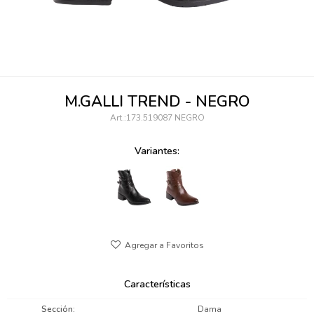
095900346
094499984
097538242
M.GALLI TREND - NEGRO
095102131
173.519087 NEGRO
095900371
Variantes:
095900382
095900344
094499894
095900361
Características
095900369
Sección
Dama