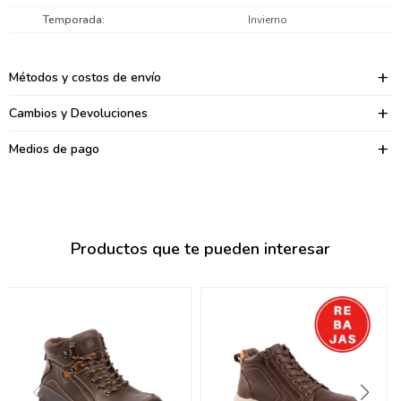
095900374
Temporada
Invierno
095900376
Métodos y costos de envío
097080133
Cambios y Devoluciones
096433997
Medios de pago
095101509
097541983
094841050
Productos que te pueden interesar
095660015
095900341
097053671
095272924