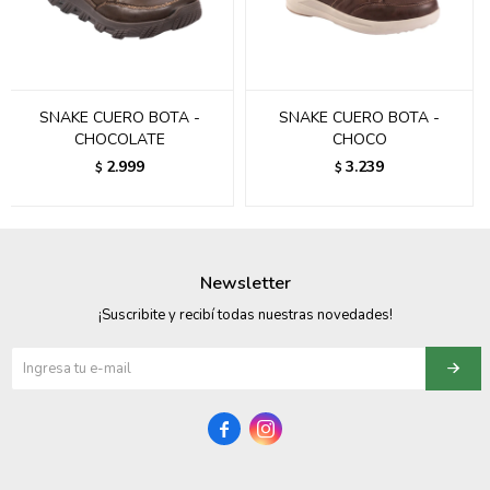
095900358
095409228
SNAKE CUERO BOTA -
SNAKE CUERO BOTA -
095900359
CHOCOLATE
CHOCO
2.999
3.239
$
$
095101550
095900383
095900383
Newsletter
095900354
¡Suscribite y recibí todas nuestras novedades!

