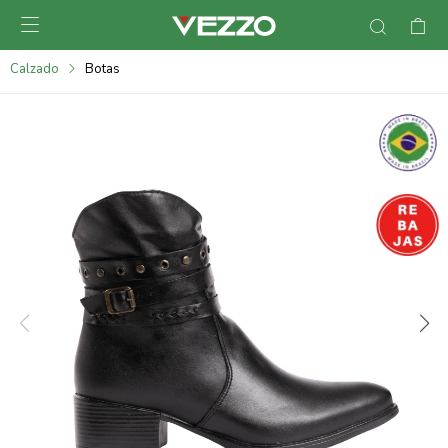

095900378
Calzado
Botas
095900365
095900383
095305135
095271242
095900355
095900340
095900372
095101429
095277079