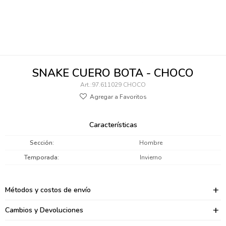
095900346
094499984
097538242
SNAKE CUERO BOTA - CHOCO
095102131
97.611029 CHOCO
095900371
095900382
Características
095900344
Sección
Hombre
Temporada
Invierno
094499894
095900361
Métodos y costos de envío
095900369
Cambios y Devoluciones