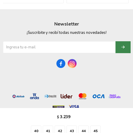
095900358
095409228
Newsletter
¡Suscribite y recibí todas nuestras novedades!
095900359
095101550
095900383


095900383
095900354
3.239
$
© Copyright 2026 / Vezzo Calzados
40
41
42
43
44
45