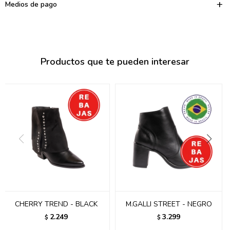
095900374
Medios de pago
095900376
097080133
Productos que te pueden interesar
096433997
095101509
097541983
094841050
095660015
095900341
097053671
CHERRY TREND - BLACK
M.GALLI STREET - NEGRO
2.249
3.299
$
$
095272924