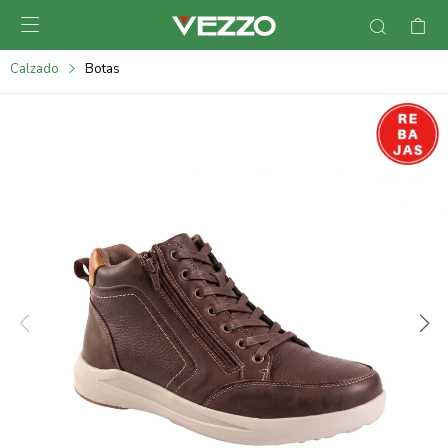

095900378
Calzado
Botas
095900365
095900383
095305135
095271242
095900355
095900340
095900372
095101429
095277079