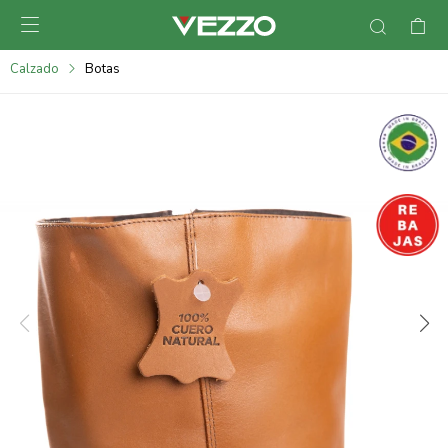

095900378
Calzado
Botas
095900365
095900383
095305135
095271242
095900355
095900340
095900372
095101429
095277079