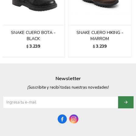
095900358
095409228
SNAKE CUERO BOTA -
SNAKE CUERO HIKING -
095900359
BLACK
MARROM
3.239
3.239
$
$
095101550
095900383
095900383
Newsletter
095900354
¡Suscribite y recibí todas nuestras novedades!

