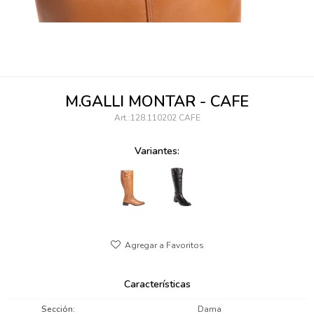
095900346
094499984
097538242
M.GALLI MONTAR - CAFE
095102131
128.110202 CAFE
095900371
Variantes:
095900382
095900344
094499894
095900361
Características
095900369
Sección
Dama