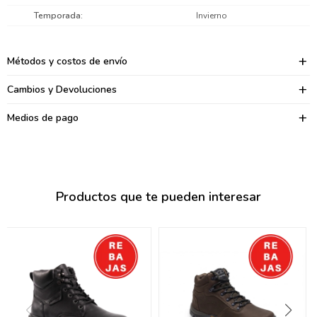
095900374
Temporada
Invierno
095900376
Métodos y costos de envío
097080133
Cambios y Devoluciones
096433997
Medios de pago
095101509
097541983
094841050
Productos que te pueden interesar
095660015
095900341
097053671
095272924