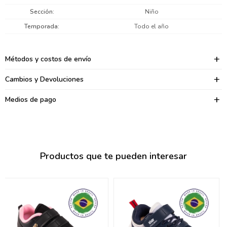
095900374
Sección
Niño
095900376
Temporada
Todo el año
097080133
Métodos y costos de envío
096433997
Cambios y Devoluciones
095101509
Medios de pago
097541983
094841050
Productos que te pueden interesar
095660015
095900341
097053671
095272924