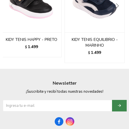
095900358
095409228
095900359
KIDY TENIS HAPPY - PRETO
KIDY TENIS EQUILIBRIO -
MARINHO
095101550
1.499
$
1.499
$
095900383
095900383
Newsletter
095900354
¡Suscribite y recibí todas nuestras novedades!

