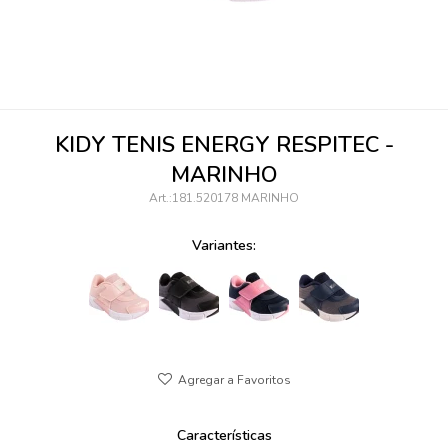
095900346
094499984
097538242
KIDY TENIS ENERGY RESPITEC -
095102131
MARINHO
095900371
181.520178 MARINHO
095900382
Variantes:
095900344
094499894
095900361
095900369
Características