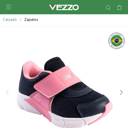

095900378
Calzado
Zapatos
095900365
095900383
095305135
095271242
095900355
095900340
095900372
095101429
095277079