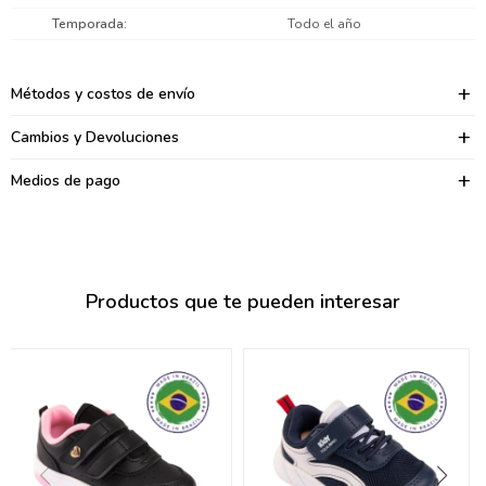
095900374
Temporada
Todo el año
095900376
Métodos y costos de envío
097080133
Cambios y Devoluciones
096433997
Medios de pago
095101509
097541983
094841050
Productos que te pueden interesar
095660015
095900341
097053671
095272924