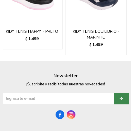
095900358
095409228
KIDY TENIS HAPPY - PRETO
KIDY TENIS EQUILIBRIO -
095900359
MARINHO
1.499
$
1.499
$
095101550
095900383
095900383
Newsletter
095900354
¡Suscribite y recibí todas nuestras novedades!

