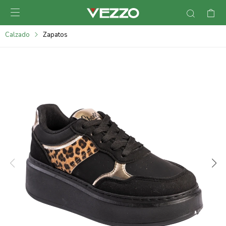

095900378
Calzado
Zapatos
095900365
095900383
095305135
095271242
095900355
095900340
095900372
095101429
095277079