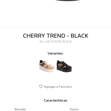
095900346
094499984
097538242
CHERRY TREND - BLACK
095102131
147.523181 BLACK
095900371
Variantes:
095900382
095900344
094499894
095900361
Características
095900369
Sección
Dama