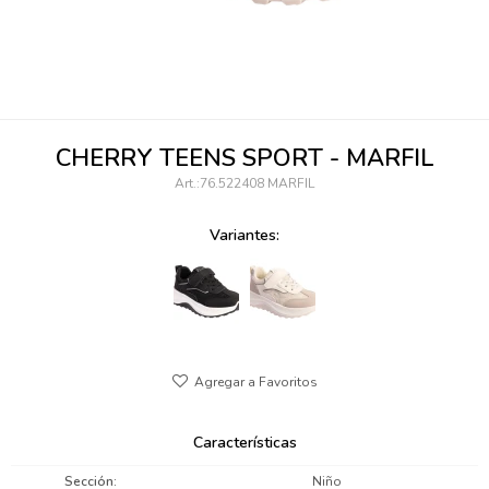
095900346
094499984
097538242
CHERRY TEENS SPORT - MARFIL
095102131
76.522408 MARFIL
095900371
Variantes:
095900382
095900344
094499894
095900361
Características
095900369
Sección
Niño