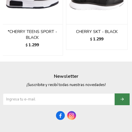
095900358
095409228
*CHERRY TEENS SPORT -
CHERRY SKT - BLACK
095900359
BLACK
1.299
$
1.299
$
095101550
095900383
095900383
Newsletter
095900354
¡Suscribite y recibí todas nuestras novedades!

