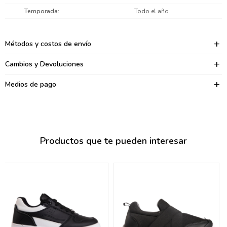
095900374
Temporada
Todo el año
095900376
Métodos y costos de envío
097080133
Cambios y Devoluciones
096433997
Medios de pago
095101509
097541983
094841050
Productos que te pueden interesar
095660015
095900341
097053671
095272924