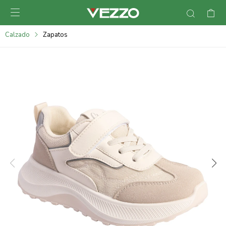

095900378
Calzado
Zapatos
095900365
095900383
095305135
095271242
095900355
095900340
095900372
095101429
095277079