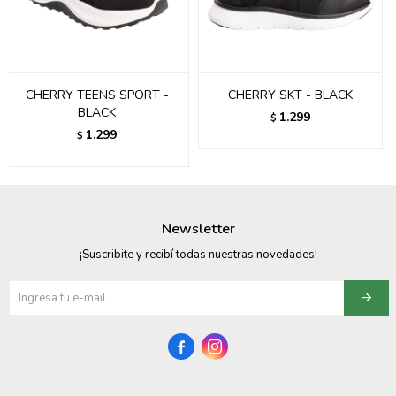
095900358
095409228
CHERRY TEENS SPORT -
CHERRY SKT - BLACK
095900359
BLACK
1.299
$
1.299
$
095101550
095900383
095900383
Newsletter
095900354
¡Suscribite y recibí todas nuestras novedades!

