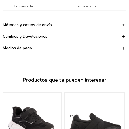
095900374
Temporada
Todo el año
095900376
Métodos y costos de envío
097080133
Cambios y Devoluciones
096433997
Medios de pago
095101509
097541983
094841050
Productos que te pueden interesar
095660015
095900341
097053671
095272924