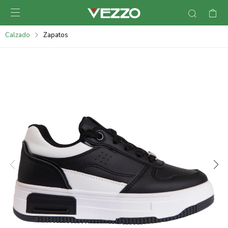

095900378
Calzado
Zapatos
095900365
095900383
095305135
095271242
095900355
095900340
095900372
095101429
095277079