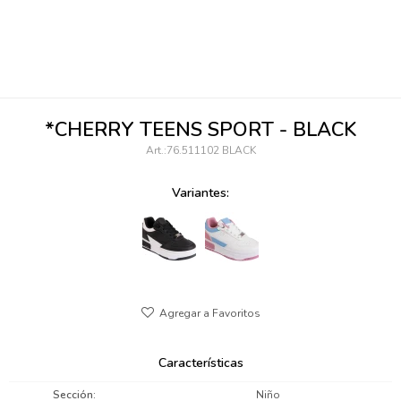
095900346
094499984
097538242
*CHERRY TEENS SPORT - BLACK
095102131
76.511102 BLACK
095900371
Variantes:
095900382
095900344
094499894
095900361
Características
095900369
Sección
Niño