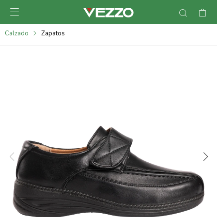

095900378
Calzado
Zapatos
095900365
095900383
095305135
095271242
095900355
095900340
095900372
095101429
095277079