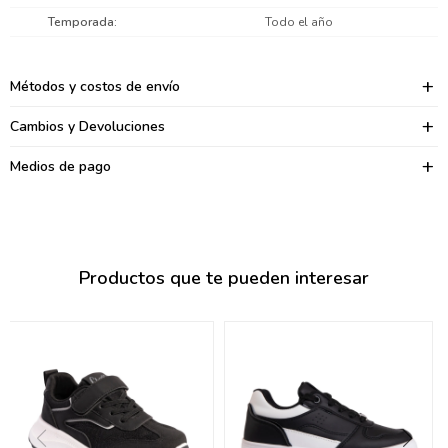
095900374
Temporada
Todo el año
095900376
Métodos y costos de envío
097080133
Cambios y Devoluciones
096433997
Medios de pago
095101509
097541983
094841050
Productos que te pueden interesar
095660015
095900341
097053671
095272924