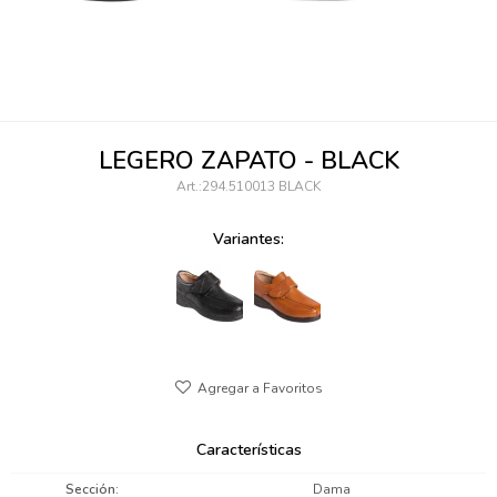
095900346
094499984
097538242
LEGERO ZAPATO - BLACK
095102131
294.510013 BLACK
095900371
Variantes:
095900382
095900344
094499894
095900361
Características
095900369
Sección
Dama