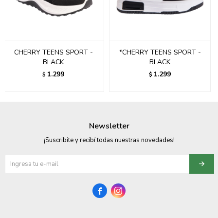
095900358
095409228
CHERRY TEENS SPORT -
*CHERRY TEENS SPORT -
095900359
BLACK
BLACK
1.299
1.299
$
$
095101550
095900383
095900383
Newsletter
095900354
¡Suscribite y recibí todas nuestras novedades!

