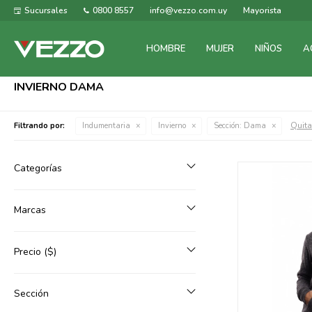
Sucursales
0800 8557
info@vezzo.com.uy
Mayorista
HOMBRE
MUJER
NIÑOS
A
INVIERNO DAMA
Quitar
Filtrando por:
Indumentaria
Invierno
Sección:
Dama
Categorías
Marcas
Precio
($)
Sección