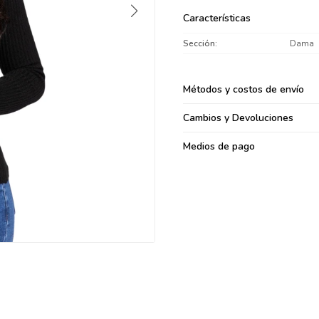
095900371
Características
095900382
Sección
Dama
095900344
094499894
095900361
Métodos y costos de envío
095900369
Cambios y Devoluciones
095900374
095900376
Medios de pago
097080133
096433997
095101509
097541983
094841050
095660015
095900341
097053671
095272924