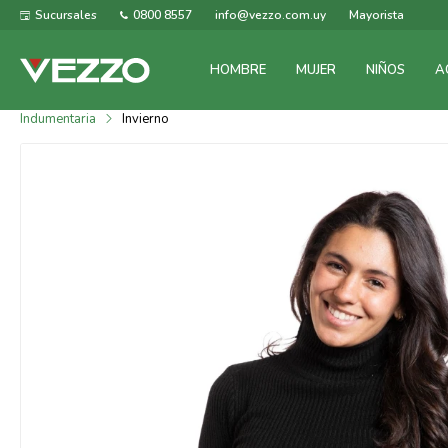
Sucursales
0800 8557
info@vezzo.com.uy
Mayorista
HOMBRE
MUJER
NIÑOS
A
Indumentaria
Invierno