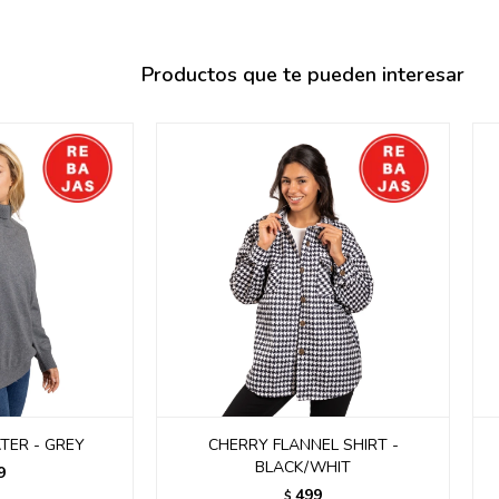
095900358
095409228
Productos que te pueden interesar
095900359
095101550
095900383
095900383
095900354
TER - GREY
CHERRY FLANNEL SHIRT -
BLACK/WHIT
9
499
$