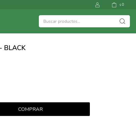
0
$
- BLACK
COMPRAR