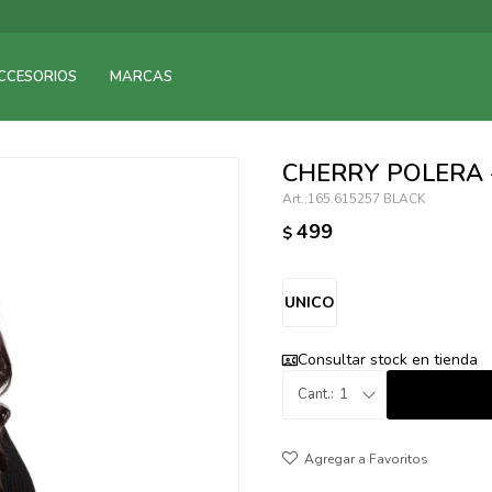
095900375
CCESORIOS
MARCAS
095900378
095900365
095900383
CHERRY POLERA 
095305135
165.615257 BLACK
095271242
499
$
095900355
095900340
095900372
UNICO
095101429
Consultar stock en tienda
095277079
095900346
1
094499984
097538242
095102131