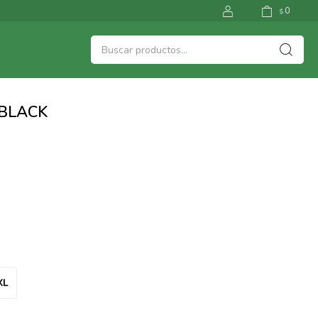
0
$
 BLACK
XL