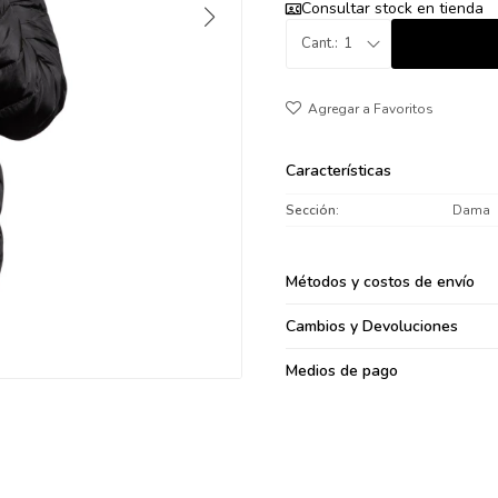
Consultar stock en tienda
095900371
1
095900382
095900344
094499894
095900361
095900369
Características
095900374
Sección
Dama
095900376
097080133
Métodos y costos de envío
096433997
095101509
Cambios y Devoluciones
097541983
Medios de pago
094841050
095660015
095900341
097053671
095272924