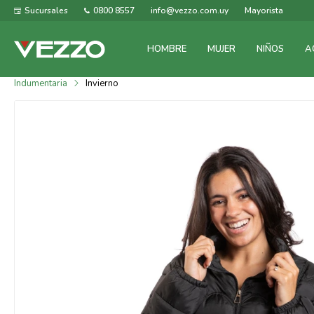
Sucursales
0800 8557
info@vezzo.com.uy
Mayorista
HOMBRE
MUJER
NIÑOS
A
Indumentaria
Invierno