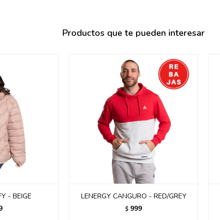
095900358
095409228
Productos que te pueden interesar
095900359
095101550
095900383
095900383
095900354
Y - BEIGE
LENERGY CANGURO - RED/GREY
9
999
$