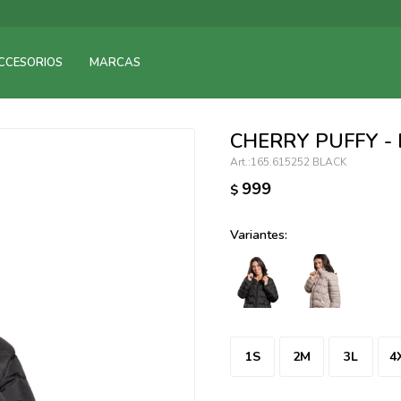
095900375
CCESORIOS
MARCAS
095900378
095900365
095900383
CHERRY PUFFY -
095305135
165.615252 BLACK
095271242
999
$
095900355
095900340
Variantes:
095900372
095101429
095277079
095900346
094499984
1S
2M
3L
4
097538242
095102131