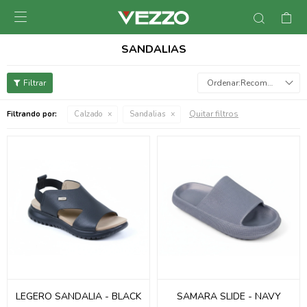

SANDALIAS
Recomendados
Quitar filtros
Filtrando por:
Calzado
Sandalias
LEGERO SANDALIA - BLACK
SAMARA SLIDE - NAVY