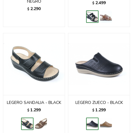
NEGRO
2.499
$
2.290
$
LEGERO SANDALIA - BLACK
LEGERO ZUECO - BLACK
1.299
1.299
$
$