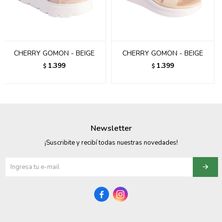
095900358
095409228
CHERRY GOMON - BEIGE
CHERRY GOMON - BEIGE
095900359
1.399
1.399
$
$
095101550
095900383
095900383
Newsletter
095900354
¡Suscribite y recibí todas nuestras novedades!

