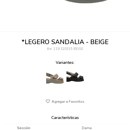
095900346
094499984
097538242
*LEGERO SANDALIA - BEIGE
095102131
119.320315 BEIGE
095900371
Variantes:
095900382
095900344
094499894
095900361
Características
095900369
Sección
Dama