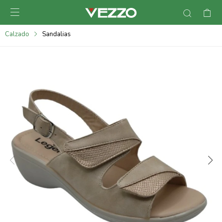

095900378
Calzado
Sandalias
095900365
095900383
095305135
095271242
095900355
095900340
095900372
095101429
095277079