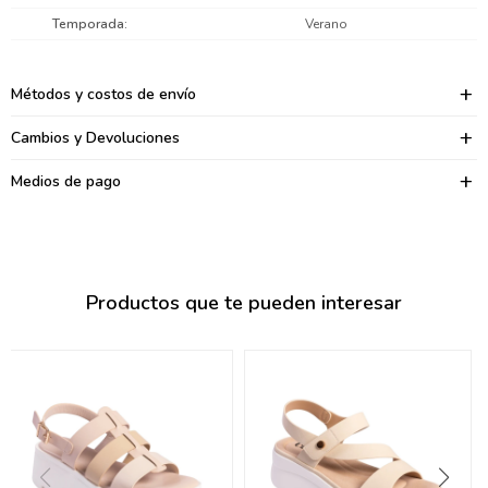
095900374
Temporada
Verano
095900376
Métodos y costos de envío
097080133
Cambios y Devoluciones
096433997
Medios de pago
095101509
097541983
094841050
Productos que te pueden interesar
095660015
095900341
097053671
095272924