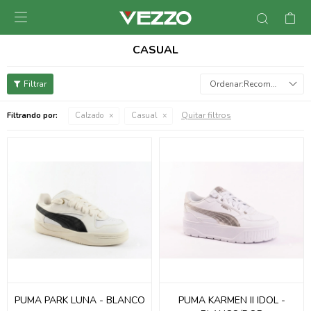

CASUAL
Recomendados
Quitar filtros
Filtrando por:
Calzado
Casual
PUMA PARK LUNA - BLANCO
PUMA KARMEN II IDOL -