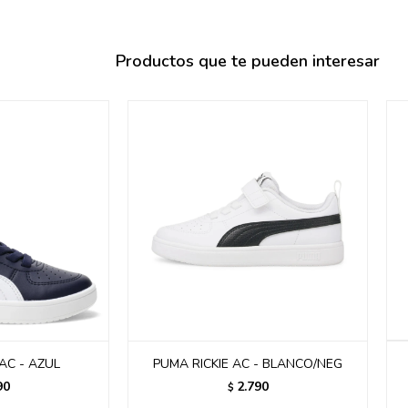
095900358
095409228
Productos que te pueden interesar
095900359
095101550
095900383
095900383
095900354
AC - AZUL
PUMA RICKIE AC - BLANCO/NEG
90
2.790
$