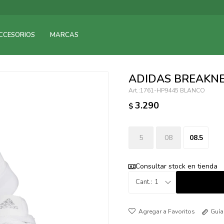
095900375
CCESORIOS
MARCAS
095900378
095900365
095900383
ADIDAS BREAKNE
095305135
1761-HP9445 BLANCO
095271242
3.290
$
095900355
095900340
095900372
5
08
08.5
095101429
095277079
Consultar stock en tienda
095900346
1
094499984
097538242
Guía
095102131