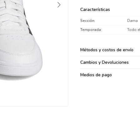
095900371
Características
095900382
Sección
Dama
095900344
094499894
Temporada
Todo e
095900361
095900369
Métodos y costos de envío
095900374
Cambios y Devoluciones
095900376
097080133
Medios de pago
096433997
095101509
097541983
094841050
095660015
095900341
097053671
095272924