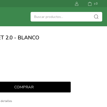
0
$
T 2.0 - BLANCO
COMPRAR
 de talles