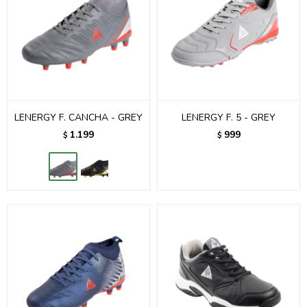
LENERGY F. CANCHA - GREY
LENERGY F. 5 - GREY
1.199
999
$
$