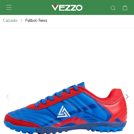

095900378
Calzado
Fútbol-Tenis
095900365
095900383
095305135
095271242
095900355
095900340
095900372
095101429
095277079