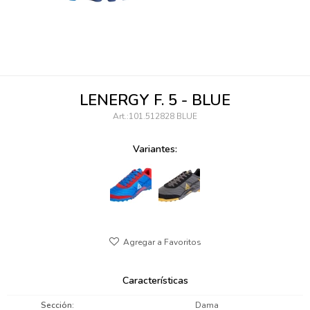
095900346
094499984
097538242
LENERGY F. 5 - BLUE
095102131
101.512828 BLUE
095900371
Variantes:
095900382
095900344
094499894
095900361
Características
095900369
Sección
Dama