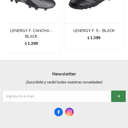
095900358
095409228
LENERGY F. CANCHA -
LENERGY F. 5 - BLACK
095900359
BLACK
1.399
$
1.399
$
095101550
095900383
095900383
Newsletter
095900354
¡Suscribite y recibí todas nuestras novedades!

