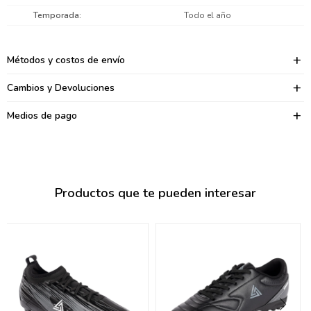
095900374
Temporada
Todo el año
095900376
Métodos y costos de envío
097080133
Cambios y Devoluciones
096433997
Medios de pago
095101509
097541983
094841050
Productos que te pueden interesar
095660015
095900341
097053671
095272924