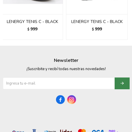
095900374
095900376
LENERGY TENIS C - BLACK
LENERGY TENIS C - BLACK
097080133
999
999
$
$
096433997
095101509
Newsletter
097541983
¡Suscribite y recibí todas nuestras novedades!
094841050
095660015


095900341
097053671
095272924