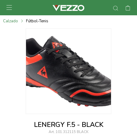

095900378
Calzado
Fútbol-Tenis
095900365
095900383
095305135
095271242
095900355
095900340
095900372
095101429
LENERGY F.5 - BLACK
095277079
101.312115 BLACK