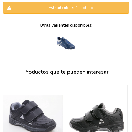
095900346
Este artículo está agotado.
094499984
Otras variantes disponibles:
097538242
095102131
095900371
095900382
Productos que te pueden interesar
095900344
094499894
095900361
095900369