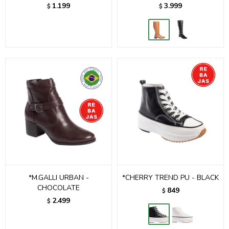
1.199
3.999
$
$
*M.GALLI URBAN -
*CHERRY TREND PU - BLACK
CHOCOLATE
849
$
2.499
$